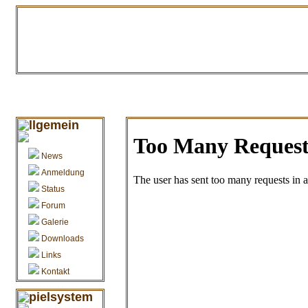
llgemein
News
Anmeldung
Status
Forum
Galerie
Downloads
Links
Kontakt
pielsystem