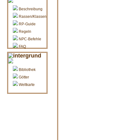
Beschreibung
Rassen/Klassen
RP-Guide
Regeln
NPC-Befehle
FAQ
intergrund
Bibliothek
Götter
Weltkarte